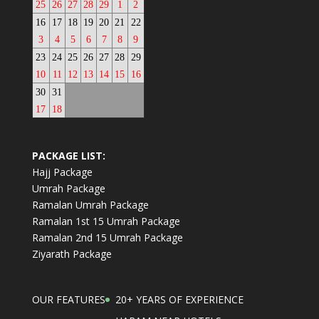
25
26
27
28
29
1
2
16
17
18
19
20
21
22
3
4
5
6
7
8
9
23
24
25
26
27
28
29
10
11
12
13
14
15
16
30
31
17
18
PACKAGE LIST:
Hajj Package
Umrah Package
Ramalan Umrah Package
Ramalan 1st 15 Umrah Package
Ramalan 2nd 15 Umrah Package
Ziyarath Package
OUR FEATURES
20+ YEARS OF EXPERIENCE