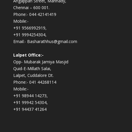
Angappan Street, Mannady,
Chennai – 600 001.
Phone:- 044 42141419
Mobile:-
+91 9566992919,
+91 9994254304,
Email:- Basharathhus@gmail.com
Lalpet Office:-
Opp- Mubarak Jamiya Masjid
Quid-E-Millath Salai,
Lalpet, Cuddalore Dt.
Phone:- 041 44268114
Mobile:-
+91 98944 14273,
+91 99942 54304,
+91 94437 41264