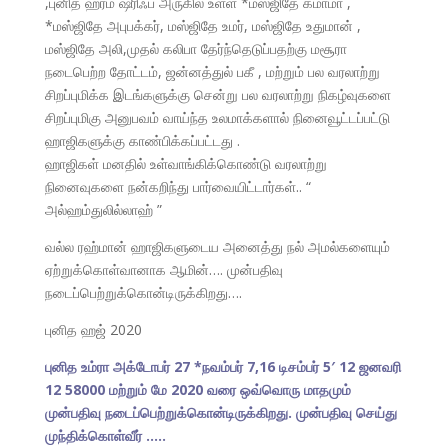
,புனித ஹரம் ஷரிஃப் அர
ுகில் உள்ள *மஸ்ஜிதே கமாமா ,
*மஸ்ஜிதே அபுபக்கர், மஸ்ஜிதே உமர், மஸ்ஜிதே உதுமான் ,
மஸ்ஜிதே அலி,முதல் கலிபா தேர்ந்தெடுப்பதற்கு மசூரா
நடைபெற்ற தோட்டம், ஜன்னத்துல் பகீ , மற்றும் பல வரலாற்று
சிறப்புமிக்க இடங்களுக்கு சென்று பல வரலாற்று நிகழ்வுகளை
சிறப்புமிகு அனுபவம் வாய்ந்த உலமாக்களால் நினைவூட்டப்பட்டு
ஹாஜிகளுக்கு காண்பிக்கப்பட்டது .
ஹாஜிகள் மனதில் உள்வாங்கிக்கொண்டு வரலாற்று
நினைவுகளை நன்கறிந்து பார்வையிட்டார்கள்.. “
அல்ஹம்துலில்லாஹ் ”
வல்ல ரஹ்மான் ஹாஜிகளுடைய அனைத்து நல் அமல்களையும்
ஏற்றுக்கொள்வானாக ஆமின்…. முன்பதிவு
நடைப்பெற்றுக்கொன்டிருக்கிறது….
புனித ஹஜ் 2020
புனித உம்ரா அக்டோபர் 27 *நவம்பர் 7,16 டிசம்பர் 5′ 12 ஜனவரி
12 58000 மற்றும் மே 2020 வரை ஒவ்வொரு மாதமும்
முன்பதிவு நடைப்பெற்றுக்கொன்டிருக்கிறது. முன்பதிவு செய்து
முந்திக்கொள்வீர் …..