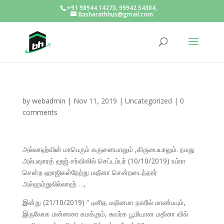
+91 98944 14273, 99942 54304,
Basharathhus@gmail.com
by
webadmin
|
Nov 11, 2019
|
Uncategorized
|
0
comments
அல்லாஹ்வின் மாபெரும் கருனையாலும் ,கிருபையாலும். நமது
அல்பஷாரத் ஹஜ் சர்விஸில் செப்டம்பர் (10/10/2019) உம்ரா
சென்ற ஹாஜிகள்நேற்று மதீனா சென்றடைந்தார்
அல்ஹம்துலில்லாஹ் …,
இன்று (21/10/2019) “ புனித மதினமா நகரில் மாண்பயும்,
இருலோக மன்னரை சுமக்கும், சுவர்க பூமியான மதீனா வில்