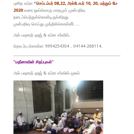
புனித உம்ரா *
செப்டம்பர் 08,22, அக்டோபர் 10, 20, மற்றும் மே
2020
வரை ஒவ்வொரு மாதமும் முன்பதிவு
நடைப்பெற்றுக்கொன்டிருக்கிறது.
முன்பதிவு செய்து முந்திக்கொள்வீர் ….
அல் பஷாரத் ஹஜ் & உம்ரா சர்வீஸ்..
தொடர்பு கொள்ள: 9994254304 .. 04144-268114..
“மதீனாவின் சிறப்புகள்”
அல் பஷாரத் ஹஜ் & உம்ரா சர்விஸ் மூலம்