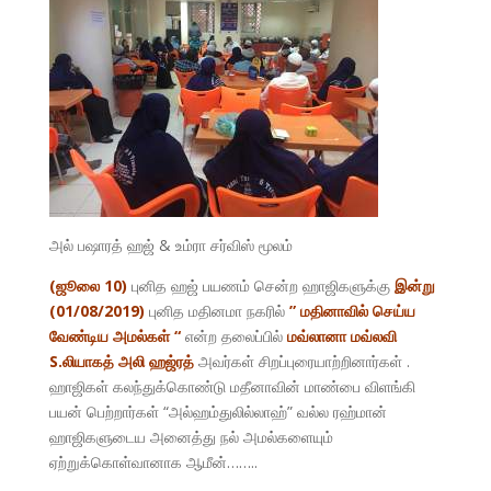
அல் பஷாரத் ஹஜ் & உம்ரா சர்விஸ் மூலம்
(ஜூலை 10)
புனித ஹஜ் பயணம் சென்ற ஹாஜிகளுக்கு
இன்று
(01/08/2019)
புனித மதினமா நகரில்
” மதினாவில் செய்ய
வேண்டிய அமல்கள் “
என்ற தலைப்பில்
மவ்லானா மவ்லவி
S.லியாகத் அலி ஹஜ்ரத்
அவர்கள் சிறப்புரையாற்றினார்கள் .
ஹாஜிகள் கலந்துக்கொண்டு மதீனாவின் மாண்பை விளங்கி
பயன் பெற்றார்கள் “அல்ஹம்துலில்லாஹ்” வல்ல ரஹ்மான்
ஹாஜிகளுடைய அனைத்து நல் அமல்களையும்
ஏற்றுக்கொள்வானாக ஆமீன்……..