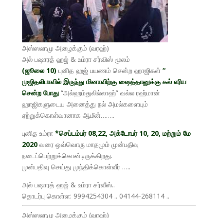
அஸ்ஸலாமு அழைக்கும் (வரஹ்)
அல் பஷாரத் ஹஜ் & உம்ரா சர்விஸ் மூலம்
(ஜூலை 10)
புனித ஹஜ் பயணம் சென்ற ஹாஜிகள்
“
முஜிதலிபாவில் இருந்து மினாவிற்கு ஷைத்தானுக்கு கல் எரிய
சென்ற போது
“அல்ஹம்துலில்லாஹ்” வல்ல ரஹ்மான்
ஹாஜிகளுடைய அனைத்து நல் அமல்களையும்
ஏற்றுக்கொள்வானாக ஆமீன்……..
புனித உம்ரா
*செப்டம்பர் 08,22, அக்டோபர் 10, 20, மற்றும் மே
2020
வரை ஒவ்வொரு மாதமும் முன்பதிவு
நடைப்பெற்றுக்கொன்டிருக்கிறது.
முன்பதிவு செய்து முந்திக்கொள்வீர் …..
அல் பஷாரத் ஹஜ் & உம்ரா சர்வீஸ்..
தொடர்பு கொள்ள: 9994254304 .. 04144-268114 ..
அஸ்ஸலாமு அழைக்கும் (வரஹ்)