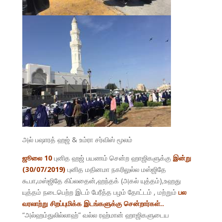
அல் பஷாரத் ஹஜ் & உம்ரா சர்விஸ் மூலம்
ஜூலை 10
புனித ஹஜ் பயணம் சென்ற ஹாஜிகளுக்கு
இன்று
(30/07/2019)
புனித மதினமா நகரிலுல்ல மஸ்ஜிதே
கூபா,மஸ்ஜிதே கிப்லதைன்,ஹந்தக் (அகல் யுத்தம்),உஹது
யுத்தம் நடைபெற்ற இடம் பேரீத்த பழம் தோட்டம் , மற்றும்
பல
வரலாற்று சிறப்புமிக்க இடங்களுக்கு சென்றார்கள்..
“அல்ஹம்துலில்லாஹ்” வல்ல ரஹ்மான் ஹாஜிகளுடைய