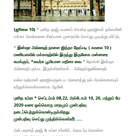
(ஜூலை 10)
* புனித ஹஜ் பயணம் சென்ற ஹாஜிகள் தங்களின்
மக்கா அமல்களை சிறப்பான முறையில் செய்து முடித்து விட்டு,
*
இன்ஷா அல்லாஹ் நாளை ஜித்தா நேரப்படி ( காலை 10 )
மணியளவில் மக்காஹ்வில் இருந்து இருலோக மன்னரை
சுமக்கும், *சுவர்க பூமியான
மதீனா வை
* நோக்கி இன்ஷா
அல்லாஹ் புறப்பட இருக்கிறார்கள்… அல்ஹம்துலில்லாஹ்
வல்ல ரஹ்மான் ஹாஜிகளுடைய அனைத்து நல் அமல்களையும்
ஏற்றுக்கொள்வானாக ஆமின்.
புனித உம்ரா * செப்டம்பர் 08,22, அக்டோபர் 10, 20, மற்றும் மே
2020 வரை ஒவ்வொரு மாதமும் முன்பதிவு
நடைப்பெற்றுக்கொன்டிருக்கிறது.
முன்பதிவு செய்து முந்திக்கொள்வீர் …..
அல் பஷாரத் ஹஜ் & உம்ரா சர்வீஸ்.. தொடர்பு கொள்ள: