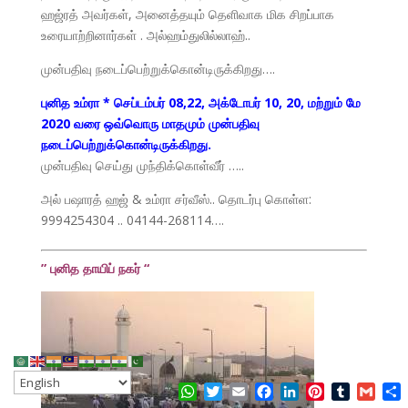
ஹஜ்ரத் அவர்கள், அனைத்தயும் தெளிவாக மிக சிறப்பாக
உரையாற்றினார்கள் . அல்ஹம்துலில்லாஹ்..
முன்பதிவு நடைப்பெற்றுக்கொன்டிருக்கிறது….
புனித உம்ரா * செப்டம்பர் 08,22, அக்டோபர் 10, 20, மற்றும் மே
2020 வரை ஒவ்வொரு மாதமும் முன்பதிவு
நடைப்பெற்றுக்கொன்டிருக்கிறது.
முன்பதிவு செய்து முந்திக்கொள்வீர் …..
அல் பஷாரத் ஹஜ் & உம்ரா சர்வீஸ்.. தொடர்பு கொள்ள:
9994254304 .. 04144-268114….
” புனித தாயிப் நகர் “
WhatsApp
Twitter
Email
Facebook
LinkedIn
Pinterest
Tumblr
Gmai
S