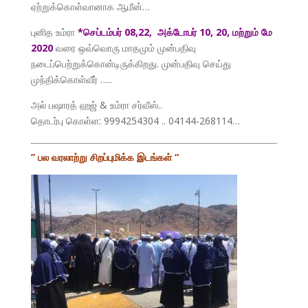
ஏற்றுக்கொள்வானாக ஆமீன்…
புனித உம்ரா
*செப்டம்பர் 08,22, அக்டோபர் 10, 20, மற்றும் மே
2020
வரை ஒவ்வொரு மாதமும் முன்பதிவு
நடைப்பெற்றுக்கொன்டிருக்கிறது. முன்பதிவு செய்து
முந்திக்கொள்வீர் …..
அல் பஷாரத் ஹஜ் & உம்ரா சர்வீஸ்..
தொடர்பு கொள்ள: 9994254304 .. 04144-268114…
” பல வரலாற்று சிறப்புமிக்க இடங்கள் “