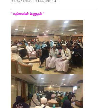
9994254304 .. 04144-268114….
“ மதீனாவின் பேணுதல் ”