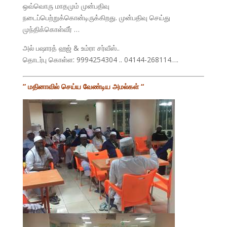
ஒவ்வொரு மாதமும் முன்பதிவு
நடைப்பெற்றுக்கொன்டிருக்கிறது. முன்பதிவு செய்து
முந்திக்கொள்வீர் …
அல் பஷாரத் ஹஜ் & உம்ரா சர்வீஸ்..
தொடர்பு கொள்ள: 9994254304 .. 04144-268114….
” மதினாவில் செய்ய வேண்டிய அமல்கள் “