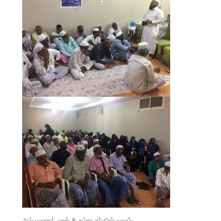
அல் பஷாரத் ஹஜ் & உம்ரா சர்விஸ் மூலம்