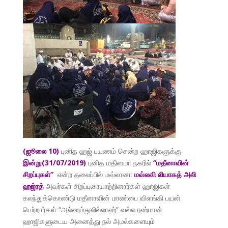
(ஜூலை 10)
புனித ஹஜ் பயணம் சென்ற ஹாஜிகளுக்கு
இன்று(31/07/2019)
புனித மதினமா நகரில்
“மதீனாவின்
சிறப்புகள்”
என்ற தலைப்பில் மவ்லானா
மவ்லவி லியாகத் அலி
ஹஜ்ரத்
அவர்கள் சிறப்புரையாற்றினார்கள் ஹாஜிகள்
கலந்துக்கொண்டு மதீனாவின் மாண்பை விளங்கி பயன்
பெற்றார்கள் “அல்ஹம்துலில்லாஹ்” வல்ல ரஹ்மான்
ஹாஜிகளுடைய அனைத்து நல் அமல்களையும்