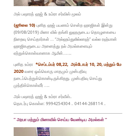
அல் பஷாரத் ஹஜ் & உம்ரா சர்விஸ் மூலம்
(ஜூலை 10)
புனித ஹஜ் பயணம் சென்ற ஹாஜிகள் இன்று
(09/08/2019) மினா வில் தங்கி லுஹருடைய தொழுகையை
நிறைவு செய்தார்கள் … “அல்ஹம்துலில்லாஹ்” வல்ல ரஹ்மான்
ஹாஜிகளுடைய அனைத்து நல் அமல்களையும்
ஏற்றுக்கொள்வானாக ஆமீன்……..
புனித உம்ரா
*செப்டம்பர் 08,22, அக்டோபர் 10, 20, மற்றும் மே
2020
வரை ஒவ்வொரு மாதமும் முன்பதிவு
நடைப்பெற்றுக்கொன்டிருக்கிறது. முன்பதிவு செய்து
முந்திக்கொள்வீர் …..
அல் பஷாரத் ஹஜ் & உம்ரா சர்வீஸ்..
தொடர்பு கொள்ள: 9994254304 .. 04144-268114 ..
” அரபா மற்றும் மினாவில் செய்ய வேண்டிய அமல்கள் “