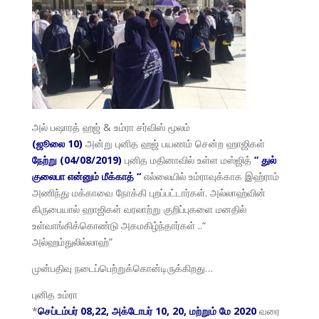
அல் பஷாரத் ஹஜ் & உம்ரா சர்விஸ் மூலம்
(ஜூலை 10)
அன்று புனித ஹஜ் பயணம் சென்ற ஹாஜிகள்
நேற்று (04/08/2019)
புனித மதினாவில் உள்ள மஸ்ஜித்
” துல்
குலைபா என்னும் மீக்காத் “
எல்லையில் உம்ராவுக்காக இஹ்ராம்
அணிந்து மக்காவை நோக்கி புறப்பட்டார்கள். அல்லாஹ்வின்
கிருபையால் ஹாஜிகள் வரலாற்று குறிப்புகளை மனதில்
உள்வாங்கிக்கொண்டு அகமகிழ்ந்தார்கள் ..“
அல்ஹம்துலில்லாஹ்”
முன்பதிவு நடைப்பெற்றுக்கொன்டிருக்கிறது…
புனித உம்ரா
*
செப்டம்பர் 08,22, அக்டோபர் 10, 20, மற்றும் மே 2020
வரை