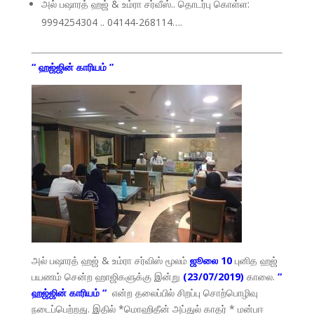
அல் பஷாரத் ஹஜ் & உம்ரா சர்வீஸ்.. தொடர்பு கொள்ள:
9994254304 .. 04144-268114….
“ ஹஜ்ஜின் காரியம் ”
அல் பஷாரத் ஹஜ் & உம்ரா சர்விஸ் மூலம்
ஜூலை 10
புனித ஹஜ்
பயணம் சென்ற ஹாஜிகளுக்கு இன்று
(23/07/2019)
காலை.
“
ஹஜ்ஜின் காரியம் “
என்ற தலைப்பில் சிறப்பு சொற்பொழிவு
நடைப்பெற்றது. இதில் *மொஹிதீன் அப்துல் காதர் * மன்பஈ