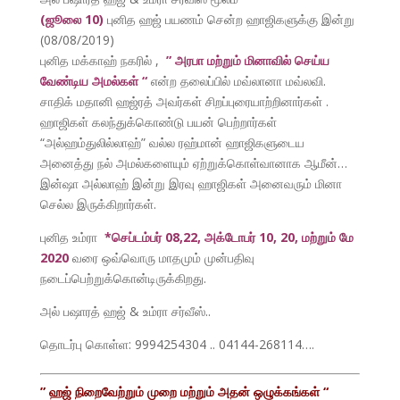
(ஜூலை 10)
புனித ஹஜ் பயணம் சென்ற ஹாஜிகளுக்கு இன்று
(08/08/2019)
புனித மக்காஹ் நகரில் ,
” அரபா மற்றும் மினாவில் செய்ய
வேண்டிய அமல்கள் “
என்ற தலைப்பில் மவ்லானா மவ்லவி.
சாதிக் மதானி ஹஜ்ரத் அவர்கள் சிறப்புரையாற்றினார்கள் .
ஹாஜிகள் கலந்துக்கொண்டு பயன் பெற்றார்கள்
“அல்ஹம்துலில்லாஹ்” வல்ல ரஹ்மான் ஹாஜிகளுடைய
அனைத்து நல் அமல்களையும் ஏற்றுக்கொள்வானாக ஆமீன்…
இன்ஷா அல்லாஹ் இன்று இரவு ஹாஜிகள் அனைவரும் மினா
செல்ல இருக்கிறார்கள்.
புனித உம்ரா
*செப்டம்பர் 08,22, அக்டோபர் 10, 20, மற்றும் மே
2020
வரை ஒவ்வொரு மாதமும் முன்பதிவு
நடைப்பெற்றுக்கொன்டிருக்கிறது.
அல் பஷாரத் ஹஜ் & உம்ரா சர்வீஸ்..
தொடர்பு கொள்ள: 9994254304 .. 04144-268114….
” ஹஜ் நிறைவேற்றும் முறை மற்றும் அதன் ஒழுக்கங்கள் “