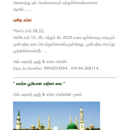
அனைத்து நல் அமல்களையும் ஏற்றுக்கொள்வானாக
ஆமீன்……..
புனித உம்ரா
*செப்டம்பர் 08,22,
அக்டோபர் 10, 20, மற்றும் மே 2020 வரை ஒவ்வொரு மாதமும்
முன்பதிவு நடைப்பெற்றுக்கொன்டிருக்கிறது. முன்பதிவு செய்து
முந்திக்கொள்வீர் …..
அல் பஷாரத் ஹஜ் & உம்ரா சர்வீஸ்..
தொடர்பு கொள்ள: 9994254304 .. 04144-268114…
” சுவர்க பூமியான
மதீனா வை “
அல் பஷாரத் ஹஜ் & உம்ரா சர்விஸின் மூலம்