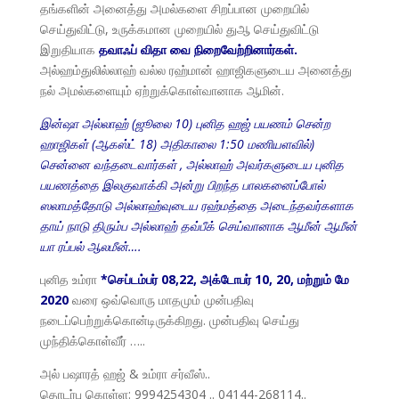
தங்களின் அனைத்து அமல்களை சிறப்பான முறையில்
செய்துவிட்டு, உருக்கமான முறையில் துஆ செய்துவிட்டு
இறுதியாக
தவாஃப் விதா வை நிறைவேற்றினார்கள்.
அல்ஹம்துலில்லாஹ் வல்ல ரஹ்மான் ஹாஜிகளுடைய அனைத்து
நல் அமல்களையும் ஏற்றுக்கொள்வானாக ஆமின்.
இன்ஷா அல்லாஹ் (ஜூலை 10) புனித ஹஜ் பயணம் சென்ற
ஹாஜிகள் (ஆகஸ்ட் 18) அதிகாலை 1:50 மணியளவில்)
சென்னை வந்தடைவார்கள் , அல்லாஹ் அவர்களுடைய புனித
பயணத்தை இலகுவாக்கி அன்று பிறந்த பாலகனைப்போல்
ஸலாமத்தோடு அல்லாஹ்வுடைய ரஹ்மத்தை அடைந்தவர்களாக
தாய் நாடு திரும்ப அல்லாஹ் தவ்பீக் செய்வானாக ஆமீன் ஆமீன்
யா ரப்பல் ஆலமீன்….
புனித உம்ரா
*செப்டம்பர் 08,22, அக்டோபர் 10, 20, மற்றும் மே
2020
வரை ஒவ்வொரு மாதமும் முன்பதிவு
நடைப்பெற்றுக்கொன்டிருக்கிறது. முன்பதிவு செய்து
முந்திக்கொள்வீர் …..
அல் பஷாரத் ஹஜ் & உம்ரா சர்வீஸ்..
தொடர்பு கொள்ள: 9994254304 .. 04144-268114..