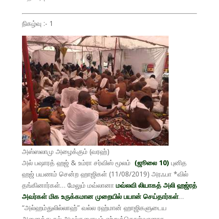
நிகழ்வு :- 1
அஸ்ஸலாமு அழைக்கும் (வரஹ்)
அல் பஷாரத் ஹஜ் & உம்ரா சர்விஸ் மூலம்
(ஜூலை 10)
புனித
ஹஜ் பயணம் சென்ற ஹாஜிகள் (11/08/2019) அரஃபா *வில்
தங்கினார்கள்… மேலும் மவ்லானா
மவ்லவி லியாகத் அலி ஹஜ்ரத்
அவர்கள் மிக உருக்கமான முறையில் பயான் செய்தார்கள்
…
“அல்ஹம்துலில்லாஹ்” வல்ல ரஹ்மான் ஹாஜிகளுடைய
அனைத்து நல் அமல்களையும் ஏற்றுக்கொள்வானாக