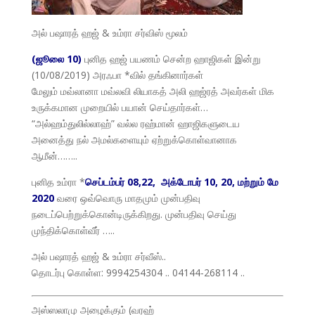
அல் பஷாரத் ஹஜ் & உம்ரா சர்விஸ் மூலம்
(ஜூலை 10)
புனித ஹஜ் பயணம் சென்ற ஹாஜிகள் இன்று
(10/08/2019) அரஃபா *வில் தங்கினார்கள்
மேலும் மவ்லானா மவ்லவி லியாகத் அலி ஹஜ்ரத் அவர்கள் மிக
உருக்கமான முறையில் பயான் செய்தார்கள்…
“அல்ஹம்துலில்லாஹ்” வல்ல ரஹ்மான் ஹாஜிகளுடைய
அனைத்து நல் அமல்களையும் ஏற்றுக்கொள்வானாக
ஆமீன்……..
புனித உம்ரா *
செப்டம்பர் 08,22, அக்டோபர் 10, 20, மற்றும் மே
2020
வரை ஒவ்வொரு மாதமும் முன்பதிவு
நடைப்பெற்றுக்கொன்டிருக்கிறது. முன்பதிவு செய்து
முந்திக்கொள்வீர் …..
அல் பஷாரத் ஹஜ் & உம்ரா சர்வீஸ்..
தொடர்பு கொள்ள: 9994254304 .. 04144-268114 ..
அஸ்ஸலாமு அழைக்கும் (வரஹ்