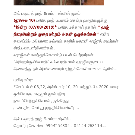
அல் பஷாரத் ஹஜ் & உம்ரா சர்விஸ் மூலம்
(ஜூலை 10)
புனித ஹஜ் பயணம் சென்ற ஹாஜிகளுக்கு
*இன்று (07/08/2019)*
புனித மக்காஹ் நகரில்
” ஹஜ்
நிறைவேற்றும் முறை மற்றும் அதன் ஒழுக்கங்கள் “
என்ற
தலைப்பில் மவ்லானா மவ்லவி. சாதிக் மதானி ஹஜ்ரத் அவர்கள்
சிறப்புரையாற்றினார்கள் .
ஹாஜிகள் கலந்துக்கொண்டு பயன் பெற்றார்கள்
“அல்ஹம்துலில்லாஹ்” வல்ல ரஹ்மான் ஹாஜிகளுடைய
அனைத்து நல் அமல்களையும் ஏற்றுக்கொள்வானாக ஆமீன்…
புனித உம்ரா
*செப்டம்பர் 08,22, அக்டோபர் 10, 20, மற்றும் மே 2020 வரை
ஒவ்வொரு மாதமும் முன்பதிவு
நடைப்பெற்றுக்கொன்டிருக்கிறது.
முன்பதிவு செய்து முந்திக்கொள்வீர் …
அல் பஷாரத் ஹஜ் & உம்ரா சர்வீஸ்..
தொடர்பு கொள்ள: 9994254304 .. 04144-268114….