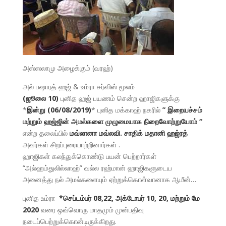
அஸ்ஸலாமு அழைக்கும் (வரஹ்)
அல் பஷாரத் ஹஜ் & உம்ரா சர்விஸ் மூலம்
(ஜூலை 10)
புனித ஹஜ் பயணம் சென்ற ஹாஜிகளுக்கு
*
இன்று (06/08/2019)
* புனித மக்காஹ் நகரில்
” இறையச்சம்
மற்றும் ஹஜ்ஜின் அமல்களை முழுமையாக நிறைவோற்றுயோம் “
என்ற தலைப்பில்
மவ்லானா மவ்லவி. சாதிக் மதானி ஹஜ்ரத்
அவர்கள் சிறப்புரையாற்றினார்கள் .
ஹாஜிகள் கலந்துக்கொண்டு பயன் பெற்றார்கள்
“அல்ஹம்துலில்லாஹ்” வல்ல ரஹ்மான் ஹாஜிகளுடைய
அனைத்து நல் அமல்களையும் ஏற்றுக்கொள்வானாக ஆமீன்…
புனித உம்ரா
*செப்டம்பர் 08,22, அக்டோபர் 10, 20, மற்றும் மே
2020
வரை ஒவ்வொரு மாதமும் முன்பதிவு
நடைப்பெற்றுக்கொன்டிருக்கிறது.