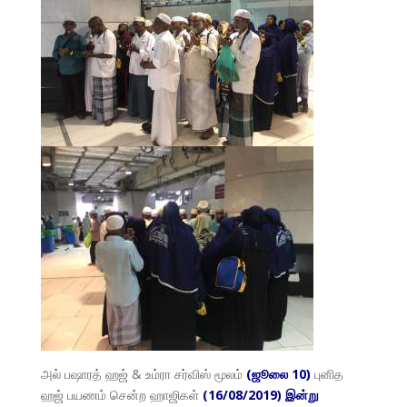
அல் பஷாரத் ஹஜ் & உம்ரா சர்விஸ் மூலம்
(ஜூலை 10)
புனித
ஹஜ் பயணம் சென்ற ஹாஜிகள்
(16/08/2019) இன்று