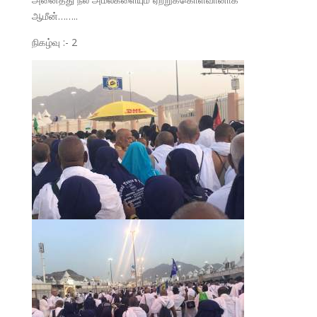
ஆமீன்……..
நிகழ்வு :- 2