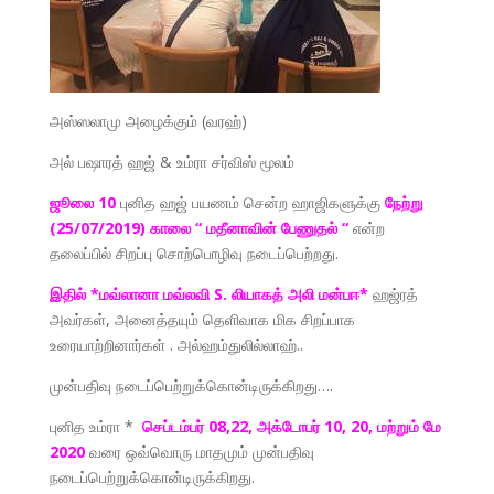
அஸ்ஸலாமு அழைக்கும் (வரஹ்)
அல் பஷாரத் ஹஜ் & உம்ரா சர்விஸ் மூலம்
ஜூலை 10
புனித ஹஜ் பயணம் சென்ற ஹாஜிகளுக்கு
நேற்று
(25/07/2019) காலை “ மதீனாவின் பேணுதல் “
என்ற
தலைப்பில் சிறப்பு சொற்பொழிவு நடைப்பெற்றது.
இதில் *மவ்லானா மவ்லவி S. லியாகத் அலி மன்பஈ*
ஹஜ்ரத்
அவர்கள், அனைத்தயும் தெளிவாக மிக சிறப்பாக
உரையாற்றினார்கள் . அல்ஹம்துலில்லாஹ்..
முன்பதிவு நடைப்பெற்றுக்கொன்டிருக்கிறது….
புனித உம்ரா *
செப்டம்பர் 08,22, அக்டோபர் 10, 20, மற்றும் மே
2020
வரை ஒவ்வொரு மாதமும் முன்பதிவு
நடைப்பெற்றுக்கொன்டிருக்கிறது.