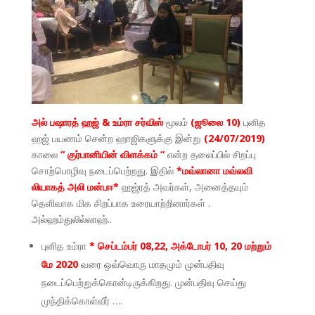
அல் பஷாரத் ஹஜ் & உம்ரா சர்விஸ்
மூலம்
(ஜூலை 10)
புனித
ஹஜ் பயணம் சென்ற ஹாஜிகளுக்கு இன்று
(24/07/2019)
காலை
“ குர்பானியின் விளக்கம் “
என்ற தலைப்பில் சிறப்பு
சொற்பொழிவு நடைப்பெற்றது. இதில்
*மவ்லானா மவ்லவி
லியாகத் அலி மன்பஈ*
ஹஜ்ரத் அவர்கள், அனைத்தயும்
தெளிவாக மிக சிறப்பாக உரையாற்றினார்கள் .
அல்ஹம்துலில்லாஹ்..
புனித உம்ரா
* செப்டம்பர் 08,22, அக்டோபர் 10, 20 மற்றும்
மே 2020
வரை ஒவ்வொரு மாதமும் முன்பதிவு
நடைப்பெற்றுக்கொன்டிருக்கிறது. முன்பதிவு செய்து
முந்திக்கொள்வீர் ….