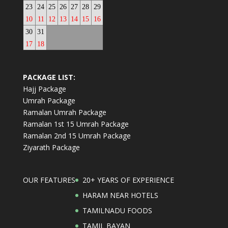
23
24
25
26
27
28
29
10
11
12
13
14
15
16
30
31
17
18
PACKAGE LIST:
Hajj Package
Umrah Package
Ramalan Umrah Package
Ramalan 1st 15 Umrah Package
Ramalan 2nd 15 Umrah Package
Ziyarath Package
OUR FEATURES
20+ YEARS OF EXPERIENCE
HARAM NEAR HOTELS
TAMILNADU FOODS
TAMIL BAYAN