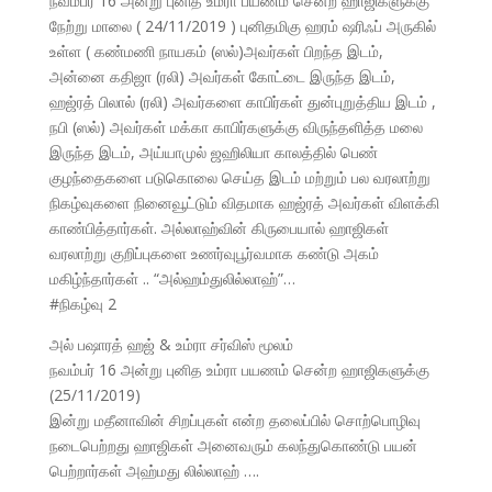
நவம்பர் 16 அன்று புனித உம்ரா பயணம் சென்ற ஹாஜிகளுக்கு
நேற்று மாலை ( 24/11/2019 ) புனிதமிகு ஹரம் ஷரிஃப் அருகில்
உள்ள ( கண்மணி நாயகம் (ஸல்)அவர்கள் பிறந்த இடம்,
அன்னை கதிஜா (ரலி) அவர்கள் கோட்டை இருந்த இடம்,
ஹஜ்ரத் பிலால் (ரலி) அவர்களை காபிர்கள் துன்புறுத்திய இடம் ,
நபி (ஸல்) அவர்கள் மக்கா காபிர்களுக்கு விருந்தளித்த மலை
இருந்த இடம், அய்யாமுல் ஜஹிலியா காலத்தில் பெண்
குழந்தைகளை படுகொலை செய்த இடம் மற்றும் பல வரலாற்று
நிகழ்வுகளை நினைவூட்டும் விதமாக ஹஜ்ரத் அவர்கள் விளக்கி
காண்பித்தார்கள். அல்லாஹ்வின் கிருபையால் ஹாஜிகள்
வரலாற்று குறிப்புகளை உணர்வுபூர்வமாக கண்டு அகம்
மகிழ்ந்தார்கள் .. “அல்ஹம்துலில்லாஹ்”…
#நிகழ்வு 2
அல் பஷாரத் ஹஜ் & உம்ரா சர்விஸ் மூலம்
நவம்பர் 16 அன்று புனித உம்ரா பயணம் சென்ற ஹாஜிகளுக்கு
(25/11/2019)
இன்று மதீனாவின் சிறப்புகள் என்ற தலைப்பில் சொற்பொழிவு
நடைபெற்றது ஹாஜிகள் அனைவரும் கலந்துகொண்டு பயன்
பெற்றார்கள் அஹ்மது லில்லாஹ் ….