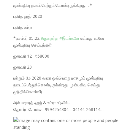
முன்பதிவு நடைப்பெற்றுக்கொன்டிருக்கிறது….*
புனித ஹஜ் 2020
புனித உம்ரா
*டிசம்பர் 05,22
#
குறைந்த
#
இடங்களே
உள்ளது உடனே
முன்பதிவு செய்யுங்கள்
ஜனவரி 12 _₹58000
ஜனவரி 23
மற்றும் மே 2020 வரை ஒவ்வொரு மாதமும் முன்பதிவு
நடைப்பெற்றுக்கொன்டிருக்கிறது. முன்பதிவு செய்து
முந்திக்கொள்வீர் …..
அல் பஷாரத் ஹஜ் & உம்ரா சர்வீஸ்..
தொடர்பு கொள்ள: 9994254304 .. 04144-268114….