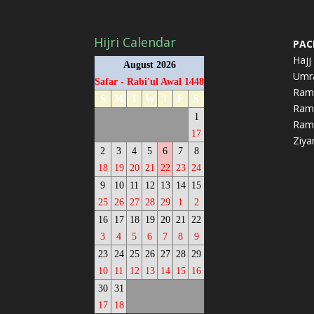
Hijri Calendar
PAC
Hajj
August 2026
Umr
Safar - Rabi'ul Awal 1448
Ram
S
M
T
W
T
F
S
Rama
1
Ram
17
Ziya
2
3
4
5
6
7
8
18
19
20
21
22
23
24
9
10
11
12
13
14
15
25
26
27
28
29
1
2
16
17
18
19
20
21
22
3
4
5
6
7
8
9
23
24
25
26
27
28
29
10
11
12
13
14
15
16
30
31
17
18