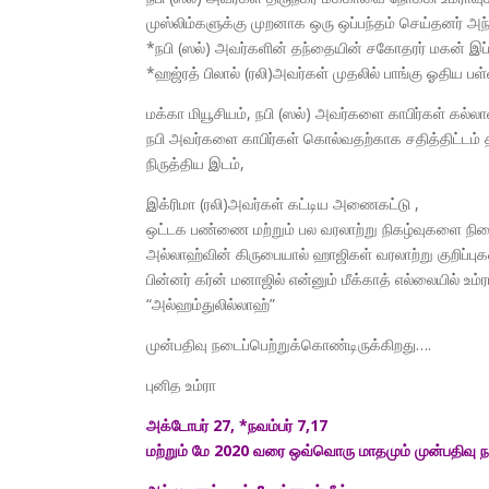
முஸ்லிம்களுக்கு முறனாக ஒரு ஒப்பந்தம் செய்தனர் அ
*நபி (ஸல்) அவர்களின் தந்தையின் சகோதரர் மகன் இப்ன
*ஹஜ்ரத் பிலால் (ரலி)அவர்கள் முதலில் பாங்கு ஓதிய பள்
மக்கா மியூசியம், நபி (ஸல்) அவர்களை காபிர்கள் கல்ல
நபி அவர்களை காபிர்கள் கொல்வதற்காக சதித்திட்டம்
நிருத்திய இடம்,
இக்ரிமா (ரலி)அவர்கள் கட்டிய அணைகட்டு ,
ஒட்டக பண்ணை மற்றும் பல வரலாற்று நிகழ்வுகளை நினை
அல்லாஹ்வின் கிருபையால் ஹாஜிகள் வரலாற்று குறிப்பு
பின்னர் கர்ன் மனாஜில் என்னும் மீக்காத் எல்லையில் உ
“அல்ஹம்துலில்லாஹ்”
முன்பதிவு நடைப்பெற்றுக்கொண்டிருக்கிறது….
புனித உம்ரா
அக்டோபர் 27, *நவம்பர் 7,17
மற்றும் மே 2020 வரை ஒவ்வொரு மாதமும் முன்பதிவு நட