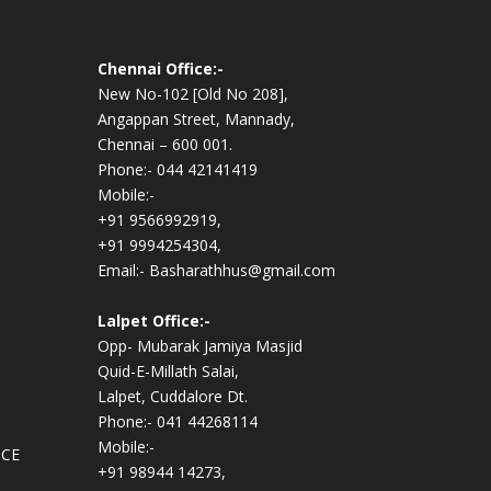
Chennai Office:-
New No-102 [Old No 208],
Angappan Street, Mannady,
Chennai – 600 001.
Phone:- 044 42141419
Mobile:-
+91 9566992919,
+91 9994254304,
Email:- Basharathhus@gmail.com
Lalpet Office:-
Opp- Mubarak Jamiya Masjid
Quid-E-Millath Salai,
Lalpet, Cuddalore Dt.
Phone:- 041 44268114
Mobile:-
ICE
+91 98944 14273,