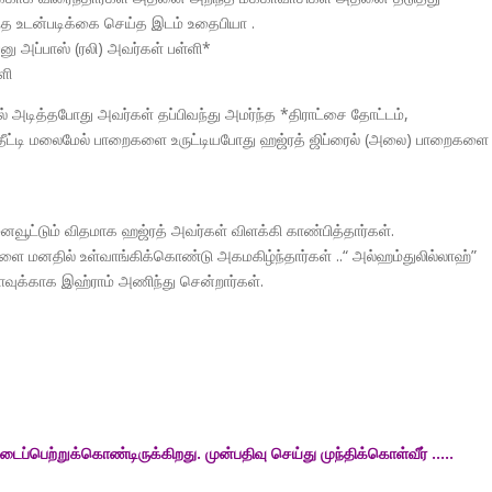
ந்த உடன்படிக்கை செய்த இடம் உதைபியா .
ு அப்பாஸ் (ரலி) அவர்கள் பள்ளி*
ளி
ால் அடித்தபோது அவர்கள் தப்பிவந்து அமர்ந்த *திராட்சை தோட்டம்,
 தீட்டி மலைமேல் பாறைகளை உருட்டியபோது ஹஜ்ரத் ஜிப்ரைல் (அலை) பாறைகளை
வூட்டும் விதமாக ஹஜ்ரத் அவர்கள் விளக்கி காண்பித்தார்கள்.
களை மனதில் உள்வாங்கிக்கொண்டு அகமகிழ்ந்தார்கள் ..“ அல்ஹம்துலில்லாஹ்”
ம்ராவுக்காக இஹ்ராம் அணிந்து சென்றார்கள்.
ைப்பெற்றுக்கொண்டிருக்கிறது. முன்பதிவு செய்து முந்திக்கொள்வீர் …..