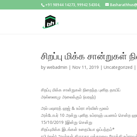
+91 98944 14273, 99942 54304,
Basharathhus
சிறப்பு மிக்க சான்றுகள் ந
by
webadmin
|
Nov 11, 2019
|
Uncategorized
சிறப்பு மிக்க சான்றுகள் நிறைந்த புனித தாயிப்
அஸ்ஸலாமு அலைக்கும் (வரஹ்)
அல் பஷாரத் ஹஜ் & உம்ரா சர்விஸ் மூலம்
அக்டோபர் 10 அன்று புனித உம்ராஹ் பயணம் சென்ற ஹாஜிக
15/10/2019 )இன்று சென்று
சிறப்புமிக்க இடங்கள் உதைபியா ஒப்பந்தம்*
நபி (ஸல்) அவர்கள் திருநகர மக்காவை நோக்கி உம்ரா