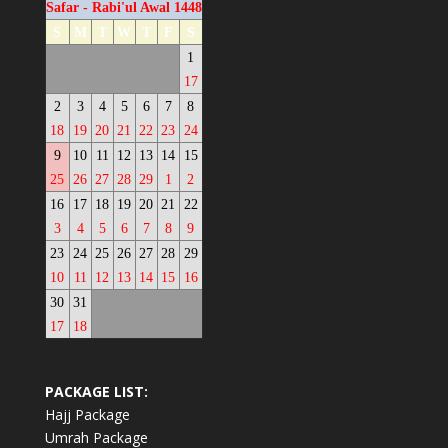
Safar - Rabi'ul Awal 1448
S
M
T
W
T
F
S
1
17
2
3
4
5
6
7
8
18
19
20
21
22
23
24
9
10
11
12
13
14
15
25
26
27
28
29
1
2
16
17
18
19
20
21
22
3
4
5
6
7
8
9
23
24
25
26
27
28
29
10
11
12
13
14
15
16
30
31
17
18
PACKAGE LIST:
Hajj Package
Umrah Package