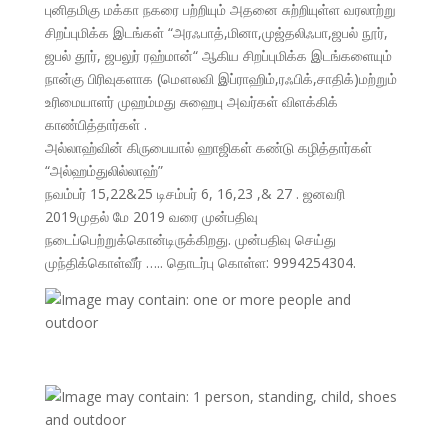
புனிதமிகு மக்கா நகரை பற்றியும் அதனை சுற்றியுள்ள வரலாற்று
சிறப்புமிக்க இடங்கள் “அரஃபாத்,மினா,முஜ்தலிஃபா,ஜபல் நூர்,
ஜபல் தூர், ஜபலுர் ரஹ்மான்“ ஆகிய சிறப்புமிக்க இடங்களையும்
நான்கு பிரிவுகளாக (மௌலவி இப்ராஹிம்,ரஃபிக்,சாதிக்)மற்றும்
உரிமையாளர் முஹம்மது சுஹைபு அவர்கள் விளக்கிக்
காண்பித்தார்கள் .
அல்லாஹ்வின் கிருபையால் ஹாஜிகள் கண்டு கழித்தார்கள்
“அல்ஹம்துலில்லாஹ்”
நவம்பர் 15,22&25 டிசம்பர் 6, 16,23 ,& 27 . ஜனவரி
2019முதல் மே 2019 வரை முன்பதிவு
நடைப்பெற்றுக்கொன்டிருக்கிறது. முன்பதிவு செய்து
முந்திக்கொள்வீர் ….. தொடர்பு கொள்ள: 9994254304.