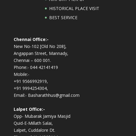
HISTORICAL PLACE VISIT
BEST SERVICE
Chennai Office:-
New No-102 [Old No 208],
Angappan Street, Mannady,
Chennai – 600 001.
Phone:- 044 42141419
Mobile:-
+91 9566992919,
+91 9994254304,
Email:- Basharathhus@gmail.com
Lalpet Office:-
Opp- Mubarak Jamiya Masjid
Quid-E-Millath Salai,
Lalpet, Cuddalore Dt.