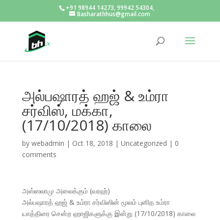
+91 98944 14273, 99942 54304,
Basharathhus@gmail.com
அல்பஷாரத் ஹஜ் & உம்ரா
சர்விஸ், மக்கா,
(17/10/2018) காலை
by
webadmin
|
Oct 18, 2018
|
Uncategorized
|
0
comments
அஸ்ஸலாமு அலைக்கும் (வரஹ்)
அல்பஷாரத் ஹஜ் & உம்ரா சர்விஸின் மூலம் புனித உம்ரா
யாத்திரை சென்ற ஹாஜிகளுக்கு இன்று (17/10/2018) காலை