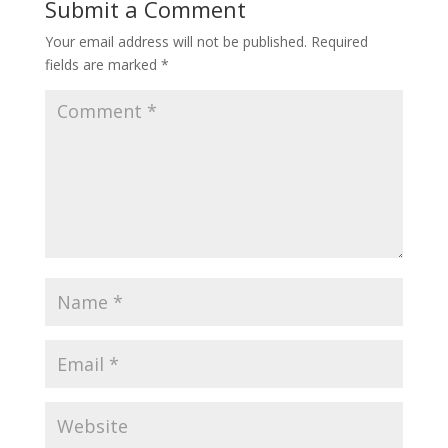
Submit a Comment
p
r
o
I
e
p
k
n
s
Your email address will not be published.
Required
t
fields are marked
*